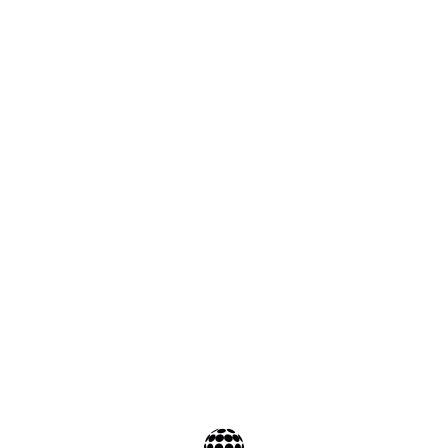
AU ROULETTE COMBIEN COÛTE
UNE JACK
Home
/
Il y a eu une erreur critique sur ce site.
En apprendre plus sur le débogage de WordPress.