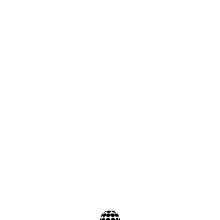
MEILLEUR JEUX ROULETTE
VIRTUEL
Home
/
Il y a eu une erreur critique sur ce site.
En apprendre plus sur le débogage de WordPress.