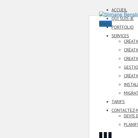
ACCUEIL
QUI SUIS-JE
Menu
PORTFOLIO
SERVICES
CRÉATI
CRÉATI
CREATI
GESTIO
CRÉATI
INSTAL
MIGRAT
TARIFS
CONTACTEZ-
DEVIS 
PLANIF