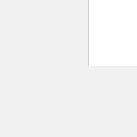
PRINCE AL
Home
/
Il y a eu une erreur 
En apprendre plus