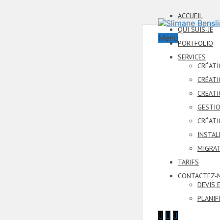
ACCUEIL
QUI SUIS-JE
Menu
PORTFOLIO
SERVICES
CRÉATI
CRÉATI
CREATI
GESTIO
CRÉATI
INSTAL
MIGRAT
TARIFS
CONTACTEZ-
DEVIS 
PLANIF