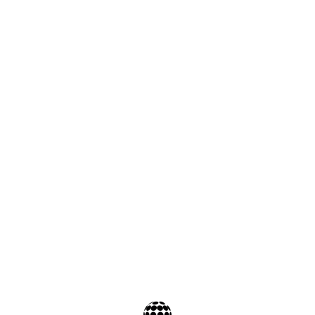
JOUER CASINO ONLINE FRANCE
Home
/
Il y a eu une erreur critique sur ce site.
En apprendre plus sur le débogage de WordPress.