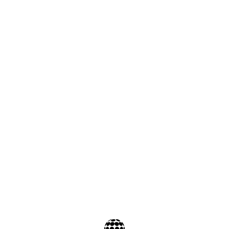
RÈGLE DU BLACKJACK IOS
FRANCE 2023
Home
/
Il y a eu une erreur critique sur ce site.
En apprendre plus sur le débogage de WordPress.