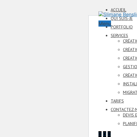
ACCUEIL
QUI SUIS-JE
Menu
PORTFOLIO
SERVICES
CRÉATI
CRÉATI
CREATI
GESTIO
CRÉATI
INSTAL
MIGRAT
TARIFS
CONTACTEZ-
DEVIS 
PLANIF