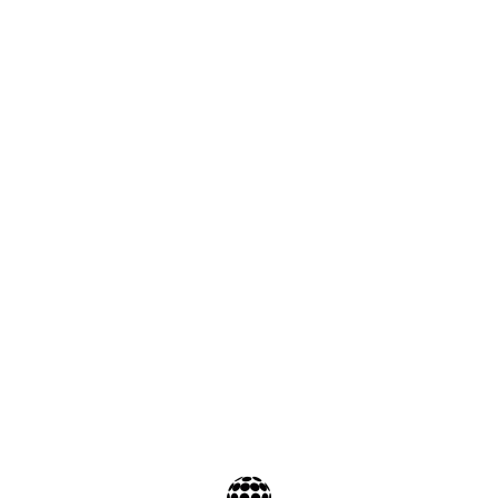
ROULETTE AVEC CROUPIER
SERIEUX
Home
/
Il y a eu une erreur critique sur ce site.
En apprendre plus sur le débogage de WordPress.