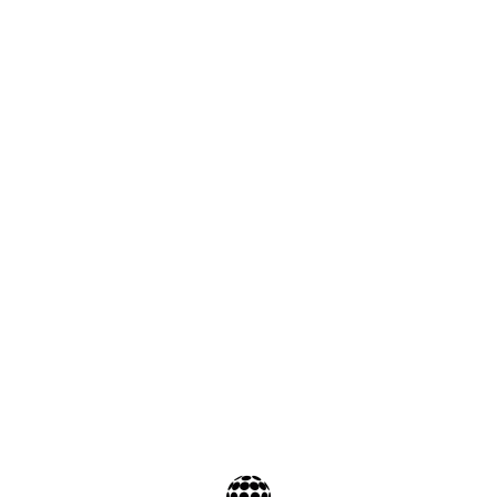
COMMENT GAGNER JACKPOT AU
CASINO
Home
/
Il y a eu une erreur critique sur ce site.
En apprendre plus sur le débogage de WordPress.