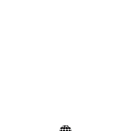
CASINOS OUVERTS EN FRANCE
Home
/
Il y a eu une erreur critique sur ce site.
En apprendre plus sur le débogage de WordPress.