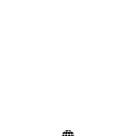
CASINO SLOT MACHINE GRATUIT
FRANCE 2023
Home
/
Il y a eu une erreur critique sur ce site.
En apprendre plus sur le débogage de WordPress.