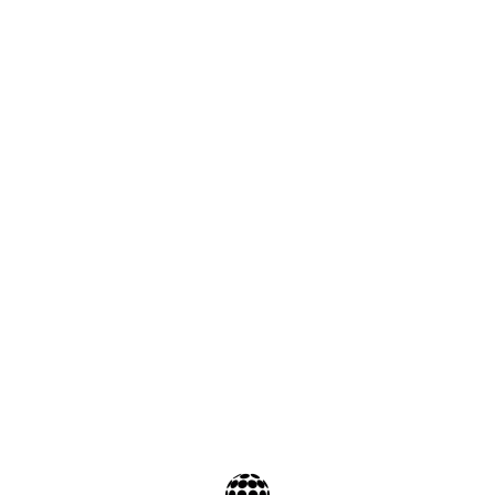
CASINO CRYPTO SANS KYC
Home
/
Il y a eu une erreur critique sur ce site.
En apprendre plus sur le débogage de WordPress.