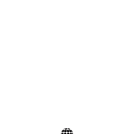
CASINO AVEC BONUS D
INSCRIPTION
Home
/
Il y a eu une erreur critique sur ce site.
En apprendre plus sur le débogage de WordPress.