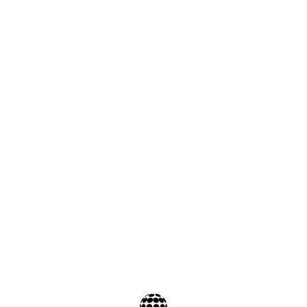
NOUVEAUX SLOTS CASINO
Home
/
Il y a eu une erreur critique sur ce site.
En apprendre plus sur le débogage de WordPress.